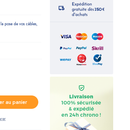
la pose de vos càbles,
er au panier