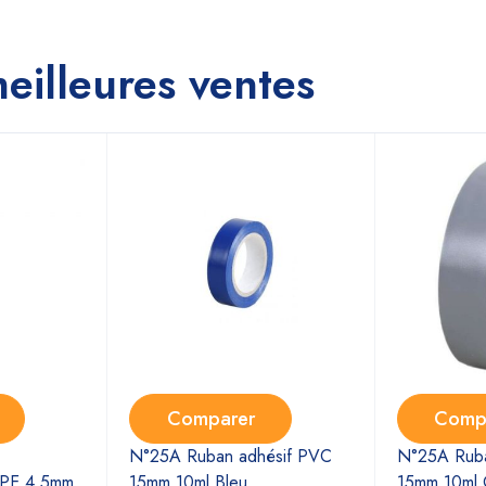
eilleures ventes
Comparer
Comp
N°25A Ruban adhésif PVC
N°25A Ruba
-PE 4.5mm
15mm 10ml Bleu
15mm 10ml 