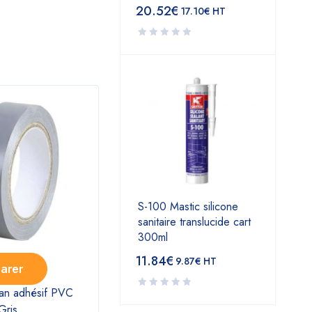
20.52
€
17.10
€
HT
S-100 Mastic silicone
sanitaire translucide cart
300ml
11.84
€
9.87
€
HT
arer
Comparer
n adhésif PVC
N°25A Ruban adhésif PVC
Colli
Gris
15mm 10ml vert/jaune
auto