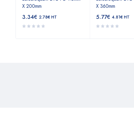
X 200mm
X 360mm
3.34
€
5.77
€
2.78
€
HT
4.81
€
HT