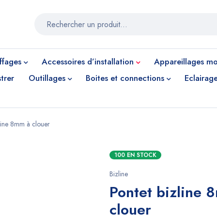
ffages
Accessoires d’installation
Appareillages mod
trer
Outillages
Boites et connections
Eclairag
zline 8mm à clouer
100 EN STOCK
Bizline
Pontet bizline 
clouer